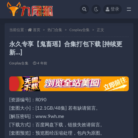
登录
全部
当前位置：
首页
热门合集
Cosplay合集
正文
永久专享【鬼畜瑶】合集打包下载 [持续更
新…]
Cosplay合集
4 年前
[资源编号]：R090
[套图大小]：[12.1GB/48集] 若有缺请留言。
[解压密码]：www.9wh.me
[下载方式]：百度网盘下载，链接失效请留言。
[套图预览]：预览图经压缩处理，包内为原图。