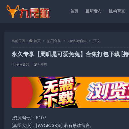
首页
最新发布
机构写真
全部
当前位置：
首页
热门合集
Cosplay合集
正文
永久专享【周叽是可爱兔兔】合集打包下载 [持
Cosplay合集
4 年前
[资源编号]：R107
[套图大小]：[9.9GB/38集] 若有缺请留言。