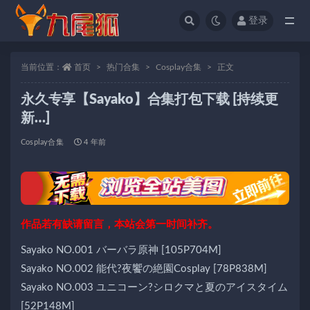
登录
全部
当前位置：
首页
热门合集
Cosplay合集
正文
永久专享【Sayako】合集打包下载 [持续更
新…]
Cosplay合集
4 年前
作品若有缺请留言，本站会第一时间补齐。
Sayako NO.001 バーバラ原神 [105P704M]
Sayako NO.002 能代?夜饗の絶園Cosplay [78P838M]
Sayako NO.003 ユニコーン?シロクマと夏のアイスタイム
[52P148M]