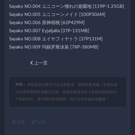
Sayako NO.004 ユニコーン憧れの遊園地 [119P-1.25GB]
Sayako NO.005 ユニコーンメイド [100P306M]
Sayako NO.006 原神胡桃 [62P429M]
Sayako NO.007 Eyjafjalla [37P-131MB]
Sayako NO.008 エイヤフィヤトラ [37P131M]
Sayako NO.009 玛丽罗斯泳装 [78P-380MB]
上一页
声明：
本站资源仅限学习交流和参考，谢绝转载传播！若喜欢该
作品请联系原作者购买正版。如果您发现本站上有侵犯您的知识
产权的作品，请与我们取得联系，我们会及时修改或删除！
海报
链接