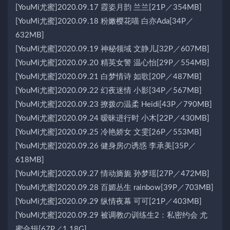
[YouMi尤蜜]2020.09.17 霞姿月韵 兰兰[21P／354MB]
[YouMi尤蜜]2020.09.18 粉嫩樱花喵 白亦Ada[34P／
632MB]
[YouMi尤蜜]2020.09.19 神秘领域 文静儿[32P／607MB]
[YouMi尤蜜]2020.09.20 精英女警 温心怡[29P／554MB]
[YouMi尤蜜]2020.09.21 白梦情诗 如歌[20P／487MB]
[YouMi尤蜜]2020.09.22 幻夜迷情 小影[34P／567MB]
[YouMi尤蜜]2020.09.23 撩拨の温柔 Heidi[43P／790MB]
[YouMi尤蜜]2020.09.24 暧昧进行时 小木[22P／430MB]
[YouMi尤蜜]2020.09.25 冷艳娇女 文雯[26P／553MB]
[YouMi尤蜜]2020.09.26 健身房の诱惑 李承美[35P／
618MB]
[YouMi尤蜜]2020.09.27 情动旖旎 孙梦瑶[27P／472MB]
[YouMi尤蜜]2020.09.28 百媚丛生 rainbow[39P／703MB]
[YouMi尤蜜]2020.09.29 纵情夜幕 可可[21P／403MB]
[YouMi尤蜜]2020.09.29 被调教の训练生2：私密约会 尤
蜜合辑[67P／1.18G]