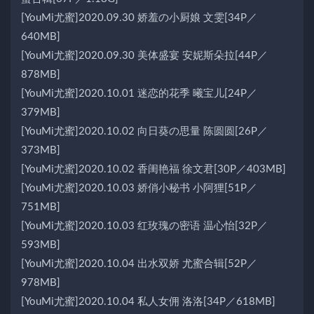
[YouMi尤蜜]2020.09.30 娇羞の小厨娘 文雯[34P／
640MB]
[YouMi尤蜜]2020.09.30 美体盛宴 安妮斯朵拉[44P／
878MB]
[YouMi尤蜜]2020.10.01 迷恋的花季 曦宝儿[24P／
379MB]
[YouMi尤蜜]2020.10.02 向日葵の思量 陈圆圆[26P／
373MB]
[YouMi尤蜜]2020.10.02 香闺艳福 徐文君[30P／403MB]
[YouMi尤蜜]2020.10.03 娇俏小秘书 小阿狸[51P／
751MB]
[YouMi尤蜜]2020.10.03 红玫瑰の密语 温心怡[32P／
593MB]
[YouMi尤蜜]2020.10.04 出水双娇 尤蜜合辑[52P／
978MB]
[YouMi尤蜜]2020.10.04 私人女佣 洛洛[34P／618MB]