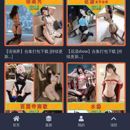
【语画界】合集打包下载 [持续更
【花漾show】合集打包下载 [持
新…]
续更新…]
首页
最新
我的
顶部