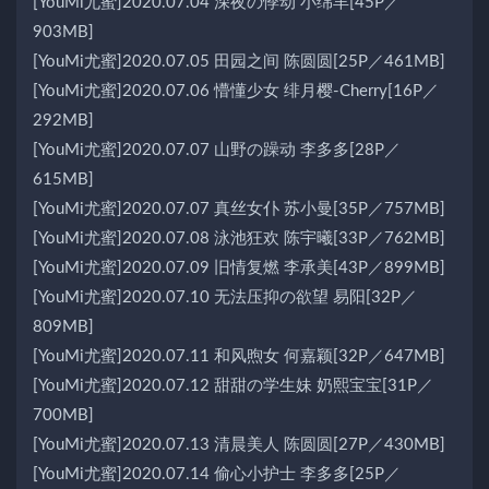
[YouMi尤蜜]2020.07.04 深夜の悸动 小绵羊[45P／
903MB]
[YouMi尤蜜]2020.07.05 田园之间 陈圆圆[25P／461MB]
[YouMi尤蜜]2020.07.06 懵懂少女 绯月樱-Cherry[16P／
292MB]
[YouMi尤蜜]2020.07.07 山野の躁动 李多多[28P／
615MB]
[YouMi尤蜜]2020.07.07 真丝女仆 苏小曼[35P／757MB]
[YouMi尤蜜]2020.07.08 泳池狂欢 陈宇曦[33P／762MB]
[YouMi尤蜜]2020.07.09 旧情复燃 李承美[43P／899MB]
[YouMi尤蜜]2020.07.10 无法压抑の欲望 易阳[32P／
809MB]
[YouMi尤蜜]2020.07.11 和风煦女 何嘉颖[32P／647MB]
[YouMi尤蜜]2020.07.12 甜甜の学生妹 奶熙宝宝[31P／
700MB]
[YouMi尤蜜]2020.07.13 清晨美人 陈圆圆[27P／430MB]
[YouMi尤蜜]2020.07.14 偷心小护士 李多多[25P／