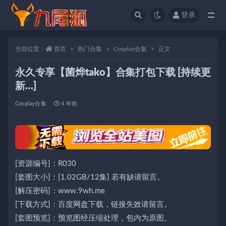
登录
全部
当前位置：
首页
热门合集
Cosplay合集
正文
永久专享【菌烨tako】合集打包下载 [持续更
新…]
Cosplay合集
4 年前
[资源编号]：R030
[套图大小]：[1.02GB/12集] 若有缺请留言。
[解压密码]：www.9wh.me
[下载方式]：百度网盘下载，链接失效请留言。
[套图预览]：预览图经压缩处理，包内为原图。