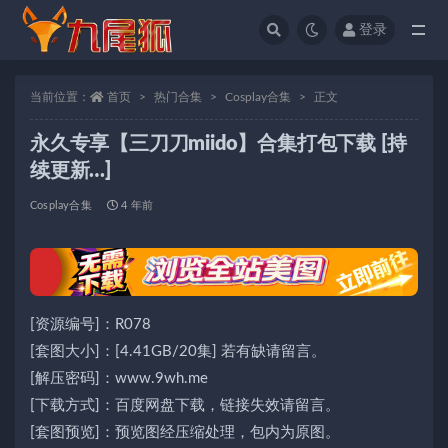
登录
全部
当前位置：
首页
热门合集
Cosplay合集
正文
永久专享【三刀刀miido】合集打包下载 [持
续更新…]
Cosplay合集
4 年前
[资源编号]：R078
[套图大小]：[4.41GB/20集] 若有缺请留言。
[解压密码]：www.9wh.me
[下载方式]：百度网盘下载，链接失效请留言。
[套图预览]：预览图经压缩处理，包内为原图。